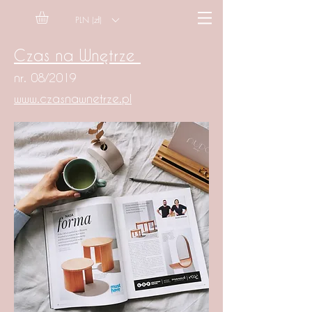
PLN (zł)
Czas na Wnętrze
nr. 08/2019
www.czasnawnetrze.pl