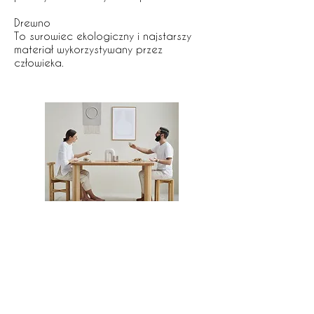
Drewno
To surowiec ekologiczny i najstarszy
materiał wykorzystywany przez
człowieka.
COPYRIGHT ©
2019 - 2023
by NUDO design
hello@nudo.design
Warsaw, Poland
Privacy Policy
| Term of use
|
Customer service